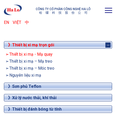
CÔNG TY CỔ PHẦN CÔNG NGHỆ HA LÔ
哈
囉
科
技
股
份
公
司
EN
VIỆT
中
》Thiết bị xi mạ trọn gói
Thiết bị xi mạ - Mạ quay
Thiết bị xi mạ – Mạ treo
Thiết bị xi mạ – Móc treo
Nguyên liệu xi mạ
》Sơn phủ Teflon
》Xử lý nước thải, khí thải
》Thiết bị đánh bóng từ tính